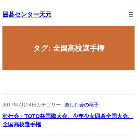
セ
内
容
囲碁センター天元
ン
を
ス
タ
キ
ッ
ー
プ
タグ:
全国高校選手権
天
元
子ど
もも
大人
も一
緒に
囲碁
を楽
2017年7月24日
カテゴリー :
楽しむ会の様子
しむ
会
壮行会・TOTO杯国際大会、少年少女囲碁全国大会、
Home
全国高校選手権
囲碁
を楽