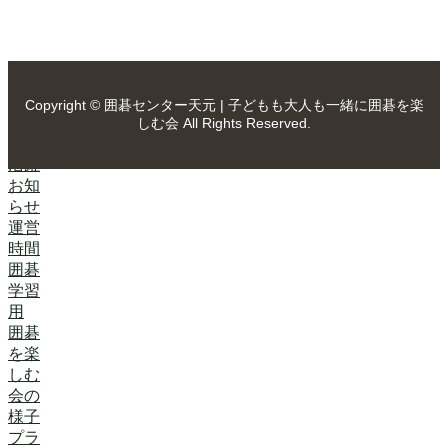
しむ
会に
つい
て
子ど
Copyright © 囲碁センター天元 | 子どもも大人も一緒に囲碁を楽
もた
しむ会 All Rights Reserved.
ちの
活躍
お知
らせ
運営
時間
囲碁
学習
用
囲碁
を楽
しむ
会の
様子
プラ