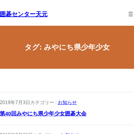
囲碁センター天元
タグ:
みやにち県少年少女
2019年7月3日
カテゴリー :
お知らせ
第40回みやにち県少年少女囲碁大会