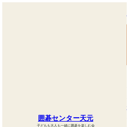
内
容
を
ス
キ
ッ
プ
囲碁センター天元
子どもも大人も一緒に囲碁を楽しむ会