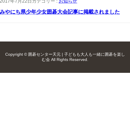
2017年7月22日
カテゴリー :
お知らせ
みやにち県少年少女囲碁大会記事に掲載されました
Copyright © 囲碁センター天元 | 子どもも大人も一緒に囲碁を楽し
む会 All Rights Reserved.